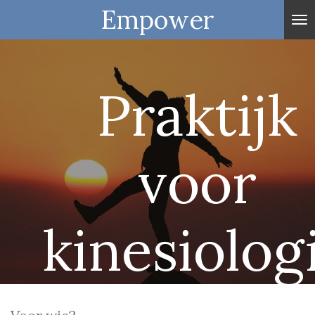
Empower
Ga
direct
naar
de
Praktijk
hoofdinhoud
voor
kinesiolog